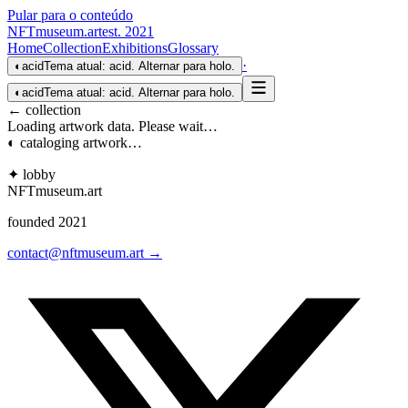
Pular para o conteúdo
NFTmuseum
.
art
est. 2021
Home
Collection
Exhibitions
Glossary
·
◐
acid
Tema atual: acid. Alternar para holo.
◐
acid
Tema atual: acid. Alternar para holo.
← collection
Loading artwork data. Please wait…
◐ cataloging artwork…
✦ lobby
NFTmuseum
.
art
founded 2021
contact@nftmuseum.art →