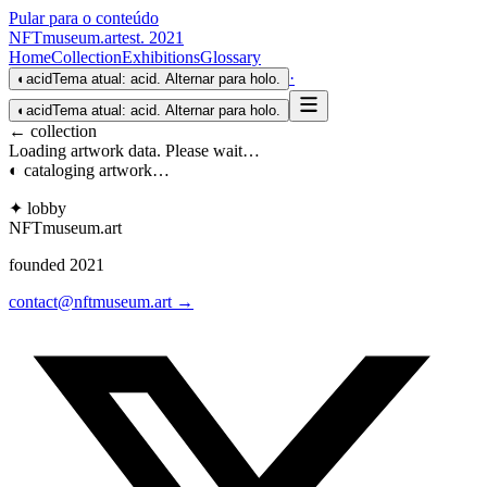
Pular para o conteúdo
NFTmuseum
.
art
est. 2021
Home
Collection
Exhibitions
Glossary
·
◐
acid
Tema atual: acid. Alternar para holo.
◐
acid
Tema atual: acid. Alternar para holo.
← collection
Loading artwork data. Please wait…
◐ cataloging artwork…
✦ lobby
NFTmuseum
.
art
founded 2021
contact@nftmuseum.art →