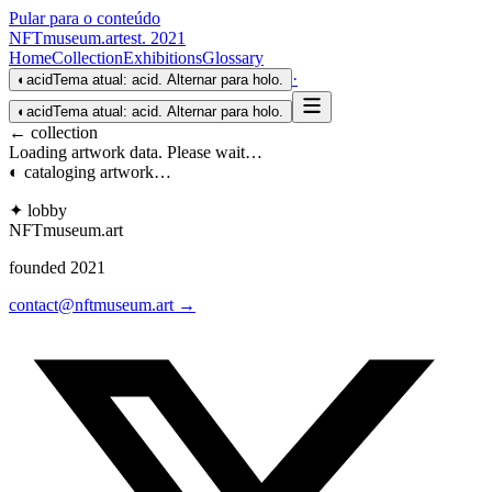
Pular para o conteúdo
NFTmuseum
.
art
est. 2021
Home
Collection
Exhibitions
Glossary
·
◐
acid
Tema atual: acid. Alternar para holo.
◐
acid
Tema atual: acid. Alternar para holo.
← collection
Loading artwork data. Please wait…
◐ cataloging artwork…
✦ lobby
NFTmuseum
.
art
founded 2021
contact@nftmuseum.art →