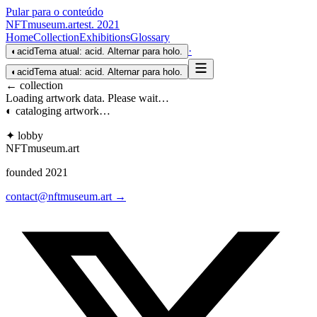
Pular para o conteúdo
NFTmuseum
.
art
est. 2021
Home
Collection
Exhibitions
Glossary
·
◐
acid
Tema atual: acid. Alternar para holo.
◐
acid
Tema atual: acid. Alternar para holo.
← collection
Loading artwork data. Please wait…
◐ cataloging artwork…
✦ lobby
NFTmuseum
.
art
founded 2021
contact@nftmuseum.art →