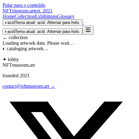
Pular para o conteúdo
NFTmuseum
.
art
est. 2021
Home
Collection
Exhibitions
Glossary
·
◐
acid
Tema atual: acid. Alternar para holo.
◐
acid
Tema atual: acid. Alternar para holo.
← collection
Loading artwork data. Please wait…
◐ cataloging artwork…
✦ lobby
NFTmuseum
.
art
founded 2021
contact@nftmuseum.art →