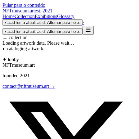
Pular para o conteúdo
NFTmuseum
.
art
est. 2021
Home
Collection
Exhibitions
Glossary
·
◐
acid
Tema atual: acid. Alternar para holo.
◐
acid
Tema atual: acid. Alternar para holo.
← collection
Loading artwork data. Please wait…
◐ cataloging artwork…
✦ lobby
NFTmuseum
.
art
founded 2021
contact@nftmuseum.art →