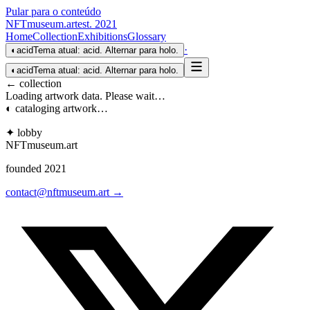
Pular para o conteúdo
NFTmuseum
.
art
est. 2021
Home
Collection
Exhibitions
Glossary
·
◐
acid
Tema atual: acid. Alternar para holo.
◐
acid
Tema atual: acid. Alternar para holo.
← collection
Loading artwork data. Please wait…
◐ cataloging artwork…
✦ lobby
NFTmuseum
.
art
founded 2021
contact@nftmuseum.art →