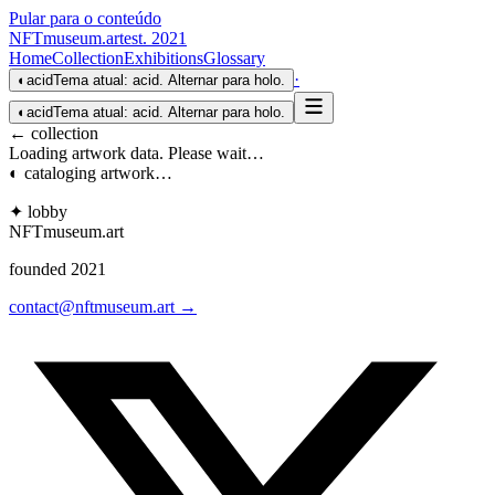
Pular para o conteúdo
NFTmuseum
.
art
est. 2021
Home
Collection
Exhibitions
Glossary
·
◐
acid
Tema atual: acid. Alternar para holo.
◐
acid
Tema atual: acid. Alternar para holo.
← collection
Loading artwork data. Please wait…
◐ cataloging artwork…
✦ lobby
NFTmuseum
.
art
founded 2021
contact@nftmuseum.art →