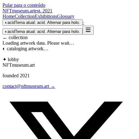
Pular para o conteúdo
NFTmuseum
.
art
est. 2021
Home
Collection
Exhibitions
Glossary
·
◐
acid
Tema atual: acid. Alternar para holo.
◐
acid
Tema atual: acid. Alternar para holo.
← collection
Loading artwork data. Please wait…
◐ cataloging artwork…
✦ lobby
NFTmuseum
.
art
founded 2021
contact@nftmuseum.art →