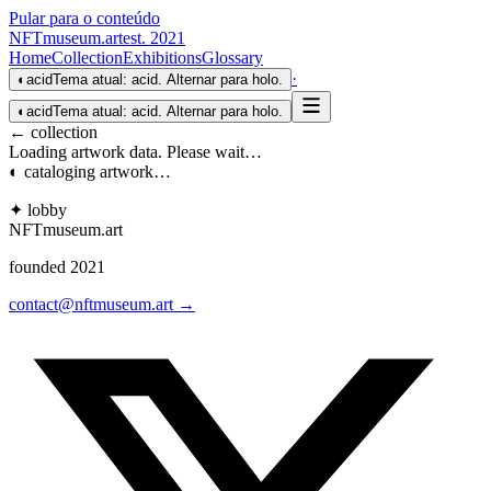
Pular para o conteúdo
NFTmuseum
.
art
est. 2021
Home
Collection
Exhibitions
Glossary
·
◐
acid
Tema atual: acid. Alternar para holo.
◐
acid
Tema atual: acid. Alternar para holo.
← collection
Loading artwork data. Please wait…
◐ cataloging artwork…
✦ lobby
NFTmuseum
.
art
founded 2021
contact@nftmuseum.art →