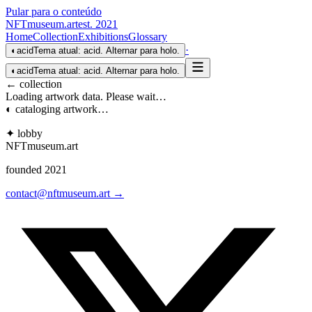
Pular para o conteúdo
NFTmuseum
.
art
est. 2021
Home
Collection
Exhibitions
Glossary
·
◐
acid
Tema atual: acid. Alternar para holo.
◐
acid
Tema atual: acid. Alternar para holo.
← collection
Loading artwork data. Please wait…
◐ cataloging artwork…
✦ lobby
NFTmuseum
.
art
founded 2021
contact@nftmuseum.art →