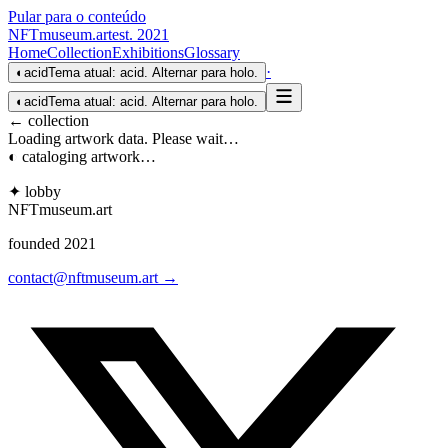
Pular para o conteúdo
NFTmuseum
.
art
est. 2021
Home
Collection
Exhibitions
Glossary
·
◐
acid
Tema atual: acid. Alternar para holo.
◐
acid
Tema atual: acid. Alternar para holo.
← collection
Loading artwork data. Please wait…
◐ cataloging artwork…
✦ lobby
NFTmuseum
.
art
founded 2021
contact@nftmuseum.art →