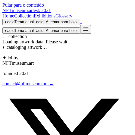
Pular para o conteúdo
NFTmuseum
.
art
est. 2021
Home
Collection
Exhibitions
Glossary
·
◐
acid
Tema atual: acid. Alternar para holo.
◐
acid
Tema atual: acid. Alternar para holo.
← collection
Loading artwork data. Please wait…
◐ cataloging artwork…
✦ lobby
NFTmuseum
.
art
founded 2021
contact@nftmuseum.art →