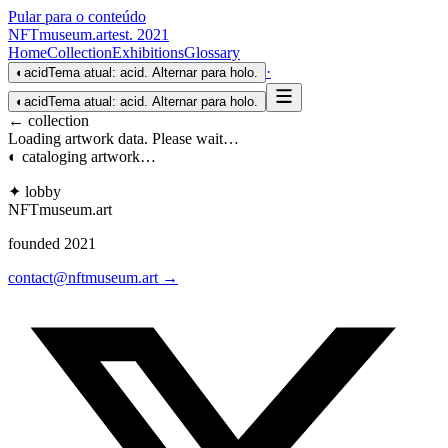
Pular para o conteúdo
NFTmuseum
.
art
est. 2021
Home
Collection
Exhibitions
Glossary
·
◐
acid
Tema atual: acid. Alternar para holo.
◐
acid
Tema atual: acid. Alternar para holo.
← collection
Loading artwork data. Please wait…
◐ cataloging artwork…
✦ lobby
NFTmuseum
.
art
founded 2021
contact@nftmuseum.art →