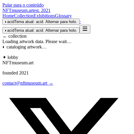
Pular para o conteúdo
NFTmuseum
.
art
est. 2021
Home
Collection
Exhibitions
Glossary
·
◐
acid
Tema atual: acid. Alternar para holo.
◐
acid
Tema atual: acid. Alternar para holo.
← collection
Loading artwork data. Please wait…
◐ cataloging artwork…
✦ lobby
NFTmuseum
.
art
founded 2021
contact@nftmuseum.art →