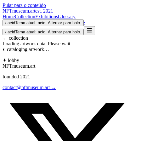
Pular para o conteúdo
NFTmuseum
.
art
est. 2021
Home
Collection
Exhibitions
Glossary
·
◐
acid
Tema atual: acid. Alternar para holo.
◐
acid
Tema atual: acid. Alternar para holo.
← collection
Loading artwork data. Please wait…
◐ cataloging artwork…
✦ lobby
NFTmuseum
.
art
founded 2021
contact@nftmuseum.art →