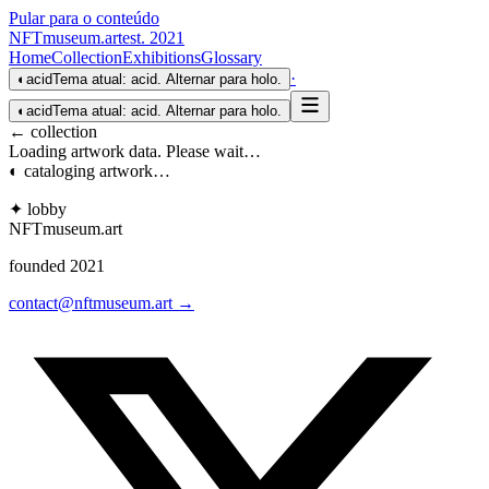
Pular para o conteúdo
NFTmuseum
.
art
est. 2021
Home
Collection
Exhibitions
Glossary
·
◐
acid
Tema atual: acid. Alternar para holo.
◐
acid
Tema atual: acid. Alternar para holo.
← collection
Loading artwork data. Please wait…
◐ cataloging artwork…
✦ lobby
NFTmuseum
.
art
founded 2021
contact@nftmuseum.art →