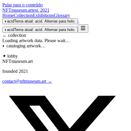
Pular para o conteúdo
NFTmuseum
.
art
est. 2021
Home
Collection
Exhibitions
Glossary
·
◐
acid
Tema atual: acid. Alternar para holo.
◐
acid
Tema atual: acid. Alternar para holo.
← collection
Loading artwork data. Please wait…
◐ cataloging artwork…
✦ lobby
NFTmuseum
.
art
founded 2021
contact@nftmuseum.art →