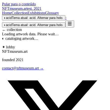
Pular para o conteúdo
NFTmuseum
.
art
est. 2021
Home
Collection
Exhibitions
Glossary
·
◐
acid
Tema atual: acid. Alternar para holo.
◐
acid
Tema atual: acid. Alternar para holo.
← collection
Loading artwork data. Please wait…
◐ cataloging artwork…
✦ lobby
NFTmuseum
.
art
founded 2021
contact@nftmuseum.art →