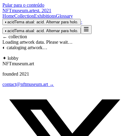
Pular para o conteúdo
NFTmuseum
.
art
est. 2021
Home
Collection
Exhibitions
Glossary
·
◐
acid
Tema atual: acid. Alternar para holo.
◐
acid
Tema atual: acid. Alternar para holo.
← collection
Loading artwork data. Please wait…
◐ cataloging artwork…
✦ lobby
NFTmuseum
.
art
founded 2021
contact@nftmuseum.art →