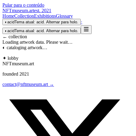
Pular para o conteúdo
NFTmuseum
.
art
est. 2021
Home
Collection
Exhibitions
Glossary
·
◐
acid
Tema atual: acid. Alternar para holo.
◐
acid
Tema atual: acid. Alternar para holo.
← collection
Loading artwork data. Please wait…
◐ cataloging artwork…
✦ lobby
NFTmuseum
.
art
founded 2021
contact@nftmuseum.art →