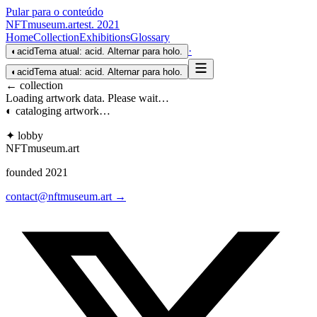
Pular para o conteúdo
NFTmuseum
.
art
est. 2021
Home
Collection
Exhibitions
Glossary
·
◐
acid
Tema atual: acid. Alternar para holo.
◐
acid
Tema atual: acid. Alternar para holo.
← collection
Loading artwork data. Please wait…
◐ cataloging artwork…
✦ lobby
NFTmuseum
.
art
founded 2021
contact@nftmuseum.art →