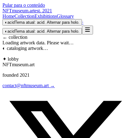
Pular para o conteúdo
NFTmuseum
.
art
est. 2021
Home
Collection
Exhibitions
Glossary
·
◐
acid
Tema atual: acid. Alternar para holo.
◐
acid
Tema atual: acid. Alternar para holo.
← collection
Loading artwork data. Please wait…
◐ cataloging artwork…
✦ lobby
NFTmuseum
.
art
founded 2021
contact@nftmuseum.art →