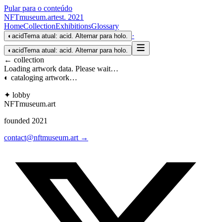
Pular para o conteúdo
NFTmuseum
.
art
est. 2021
Home
Collection
Exhibitions
Glossary
·
◐
acid
Tema atual: acid. Alternar para holo.
◐
acid
Tema atual: acid. Alternar para holo.
← collection
Loading artwork data. Please wait…
◐ cataloging artwork…
✦ lobby
NFTmuseum
.
art
founded 2021
contact@nftmuseum.art →