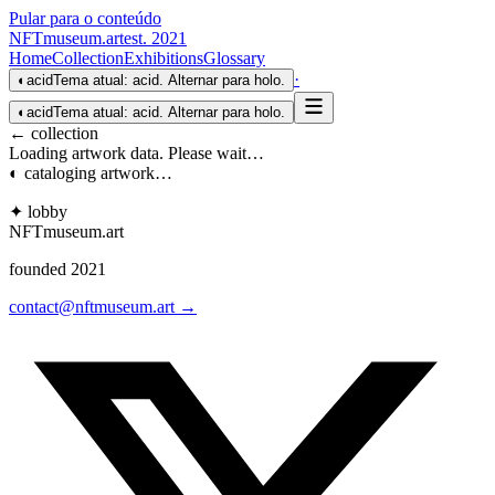
Pular para o conteúdo
NFTmuseum
.
art
est. 2021
Home
Collection
Exhibitions
Glossary
·
◐
acid
Tema atual: acid. Alternar para holo.
◐
acid
Tema atual: acid. Alternar para holo.
← collection
Loading artwork data. Please wait…
◐ cataloging artwork…
✦ lobby
NFTmuseum
.
art
founded 2021
contact@nftmuseum.art →