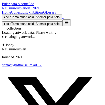
Pular para o conteúdo
NFTmuseum
.
art
est. 2021
Home
Collection
Exhibitions
Glossary
·
◐
acid
Tema atual: acid. Alternar para holo.
◐
acid
Tema atual: acid. Alternar para holo.
← collection
Loading artwork data. Please wait…
◐ cataloging artwork…
✦ lobby
NFTmuseum
.
art
founded 2021
contact@nftmuseum.art →