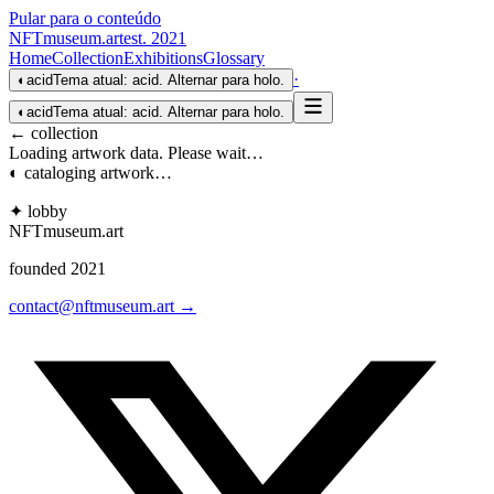
Pular para o conteúdo
NFTmuseum
.
art
est. 2021
Home
Collection
Exhibitions
Glossary
·
◐
acid
Tema atual: acid. Alternar para holo.
◐
acid
Tema atual: acid. Alternar para holo.
← collection
Loading artwork data. Please wait…
◐ cataloging artwork…
✦ lobby
NFTmuseum
.
art
founded 2021
contact@nftmuseum.art →