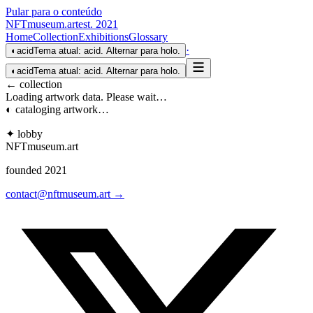
Pular para o conteúdo
NFTmuseum
.
art
est. 2021
Home
Collection
Exhibitions
Glossary
·
◐
acid
Tema atual: acid. Alternar para holo.
◐
acid
Tema atual: acid. Alternar para holo.
← collection
Loading artwork data. Please wait…
◐ cataloging artwork…
✦ lobby
NFTmuseum
.
art
founded 2021
contact@nftmuseum.art →