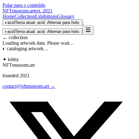
Pular para o conteúdo
NFTmuseum
.
art
est. 2021
Home
Collection
Exhibitions
Glossary
·
◐
acid
Tema atual: acid. Alternar para holo.
◐
acid
Tema atual: acid. Alternar para holo.
← collection
Loading artwork data. Please wait…
◐ cataloging artwork…
✦ lobby
NFTmuseum
.
art
founded 2021
contact@nftmuseum.art →