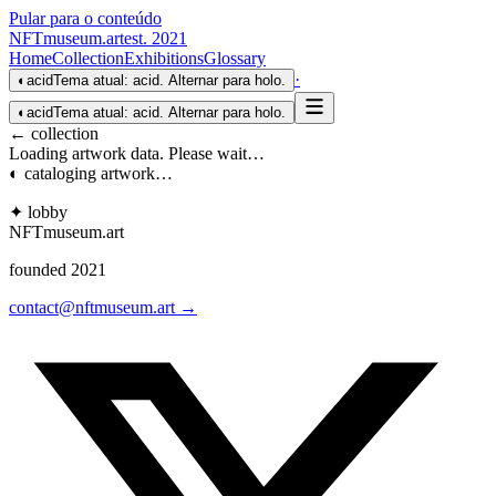
Pular para o conteúdo
NFTmuseum
.
art
est. 2021
Home
Collection
Exhibitions
Glossary
·
◐
acid
Tema atual: acid. Alternar para holo.
◐
acid
Tema atual: acid. Alternar para holo.
← collection
Loading artwork data. Please wait…
◐ cataloging artwork…
✦ lobby
NFTmuseum
.
art
founded 2021
contact@nftmuseum.art →